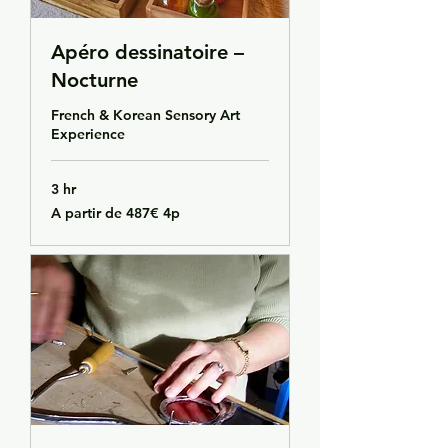
Apéro dessinatoire –
Nocturne
French & Korean Sensory Art
Experience
3 hr
A
A partir de 487€ 4p
partir
de
487€
4p