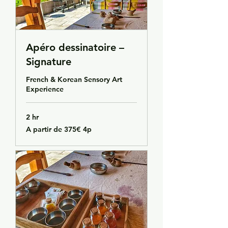
Apéro dessinatoire –
Signature
French & Korean Sensory Art
Experience
2 hr
A
A partir de 375€ 4p
partir
de
375€
4p