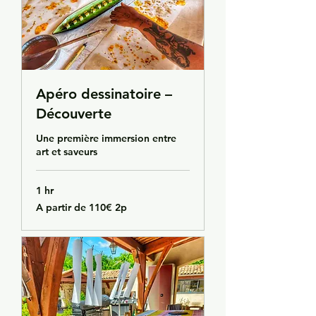
Apéro dessinatoire –
Découverte
Une première immersion entre
art et saveurs
1 hr
A
A partir de 110€ 2p
partir
de
110€
2p