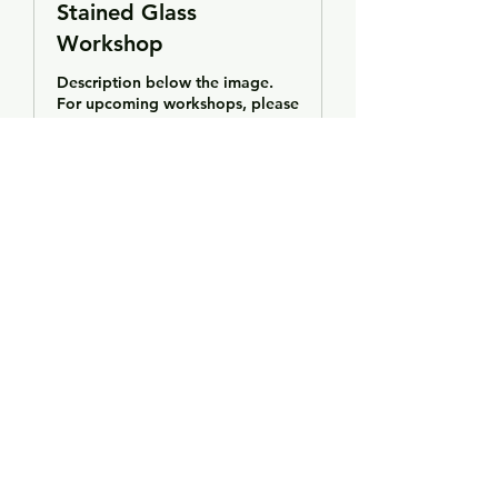
Stained Glass
Workshop
Description below the image.
For upcoming workshops, please
contact me.
Loading days...
14 hr
250
€250
euros