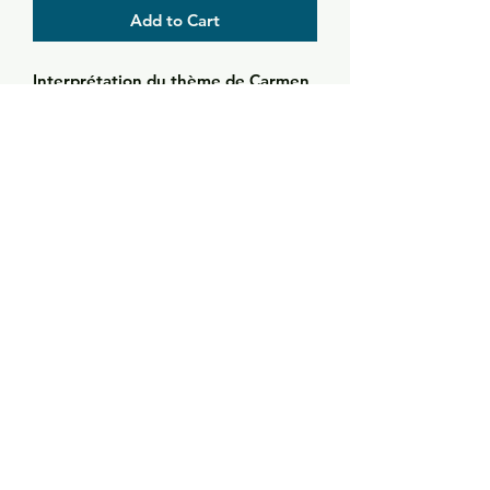
Add to Cart
Interprétation du thème de Carmen
avec l’orchestre de Dayton.
Année : 2019
Support : Papier aquarelle, 300 g
Technique : Encre, Fusin compressee
Format : 21 × 29 cm
Authenticité : Œuvre unique avec
certificat d’authenticité
+33603623393
+37066555377