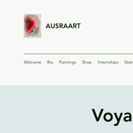
AUSRAART
Welcome
Bio
Paintings
Shop
Internships
Stai
Voya